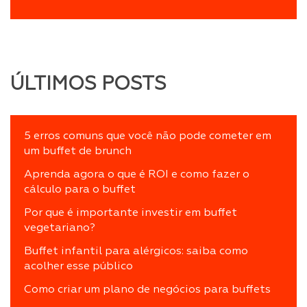
ÚLTIMOS POSTS
5 erros comuns que você não pode cometer em
um buffet de brunch
Aprenda agora o que é ROI e como fazer o
cálculo para o buffet
Por que é importante investir em buffet
vegetariano?
Buffet infantil para alérgicos: saiba como
acolher esse público
Como criar um plano de negócios para buffets