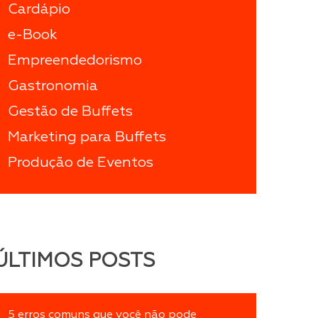
Cardápio
e-Book
Empreendedorismo
Gastronomia
Gestão de Buffets
Marketing para Buffets
Produção de Eventos
ÚLTIMOS POSTS
5 erros comuns que você não pode