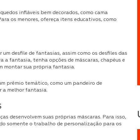
nquedos infláveis bem decorados, como cama
Para os menores, ofereça itens educativos, como
r um desfile de fantasias, assim como os desfiles das
ora a fantasia, tenha opções de máscaras, chapéus e
m montar sua própria fantasia.
um prêmio temático, como um pandeiro de
r a melhor fantasia.
S
nças desenvolvem suas próprias máscaras. Para isso,
ando somente o trabalho de personalização para os