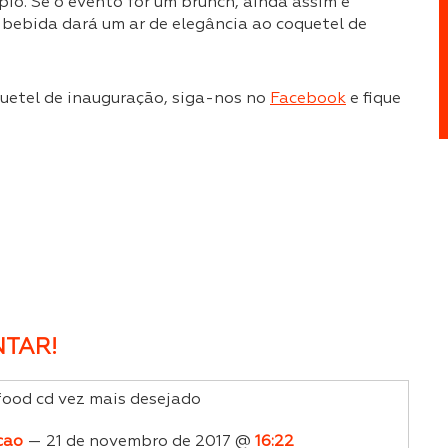
pio. Se o evento for um brunch, ainda assim é
 bebida dará um ar de elegância ao coquetel de
quetel de inauguração, siga-nos no
Facebook
e fique
TAR!
food cd vez mais desejado
cao
— 21 de novembro de 2017 @
16:22