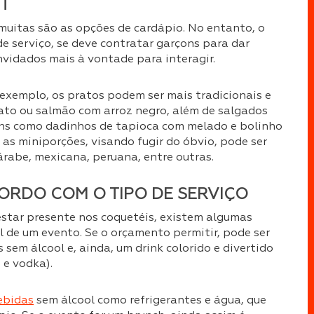
ET
, muitas são as opções de cardápio. No entanto, o
de serviço, se deve contratar garçons para dar
vidados mais à vontade para interagir.
exemplo, os pratos podem ser mais tradicionais e
pato ou salmão com arroz negro, além de salgados
tens como dadinhos de tapioca com melado e bolinho
as miniporções, visando fugir do óbvio, pode ser
rabe, mexicana, peruana, entre outras.
ORDO COM O TIPO DE SERVIÇO
star presente nos coquetéis, existem algumas
 de um evento. Se o orçamento permitir, pode ser
s sem álcool e, ainda, um drink colorido e divertido
 e vodka).
ebidas
sem álcool como refrigerantes e água, que