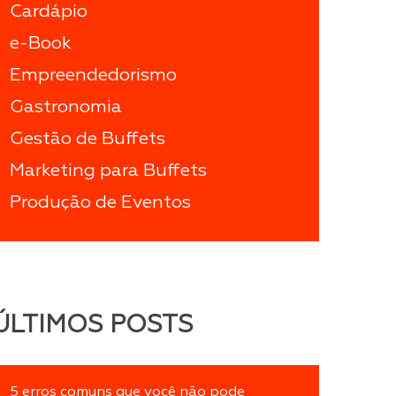
Cardápio
e-Book
Empreendedorismo
Gastronomia
Gestão de Buffets
Marketing para Buffets
Produção de Eventos
ÚLTIMOS POSTS
5 erros comuns que você não pode