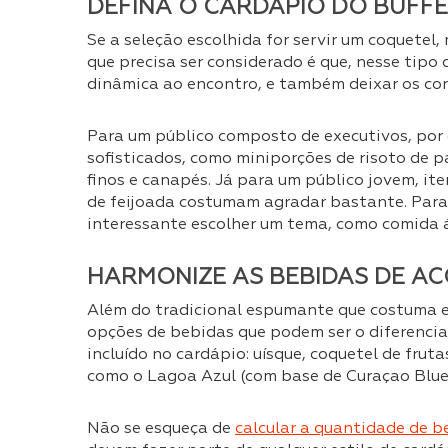
DEFINA O CARDÁPIO DO BUFF
Se a seleção escolhida for servir um coquetel
que precisa ser considerado é que, nesse tipo 
dinâmica ao encontro, e também deixar os con
Para um público composto de executivos, por 
sofisticados, como miniporções de risoto de 
finos e canapés. Já para um público jovem, i
de feijoada costumam agradar bastante. Para 
interessante escolher um tema, como comida á
HARMONIZE AS BEBIDAS DE AC
Além do tradicional espumante que costuma e
opções de bebidas que podem ser o diferencial
incluído no cardápio: uísque, coquetel de fruta
como o Lagoa Azul (com base de Curaçao Blue
Não se esqueça de
calcular a quantidade de b