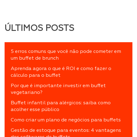
ÚLTIMOS POSTS
5 erros comuns que você não pode cometer em
um buffet de brunch
Aprenda agora o que é ROI e como fazer o
cálculo para o buffet
Por que é importante investir em buffet
vegetariano?
Buffet infantil para alérgicos: saiba como
acolher esse público
Como criar um plano de negócios para buffets
Gestão de estoque para eventos: 4 vantagens