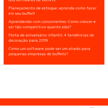
dos softwares de buffets
Planejamento de estoque: aprenda como fazer
em seu buffet!
Aprendendo com concorrentes: Como crescer e
ser tão competitivo quanto eles?
Festa de aniversário infantil: 4 tendências de
decoração para 2019
Como um software pode ser um aliado para
pequenas empresas de buffets?