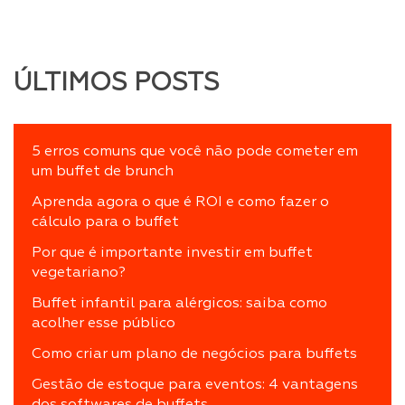
ÚLTIMOS POSTS
5 erros comuns que você não pode cometer em
um buffet de brunch
Aprenda agora o que é ROI e como fazer o
cálculo para o buffet
Por que é importante investir em buffet
vegetariano?
Buffet infantil para alérgicos: saiba como
acolher esse público
Como criar um plano de negócios para buffets
Gestão de estoque para eventos: 4 vantagens
dos softwares de buffets